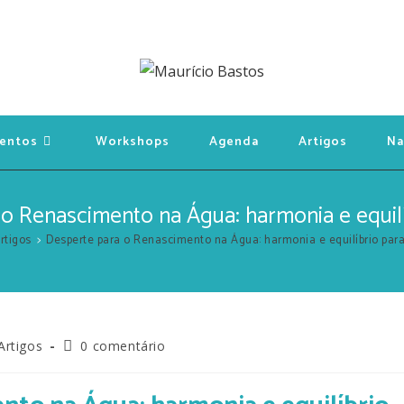
entos
Workshops
Agenda
Artigos
Na
o Renascimento na Água: harmonia e equil
rtigos
>
Desperte para o Renascimento na Água: harmonia e equilíbrio par
Artigos
0 comentário