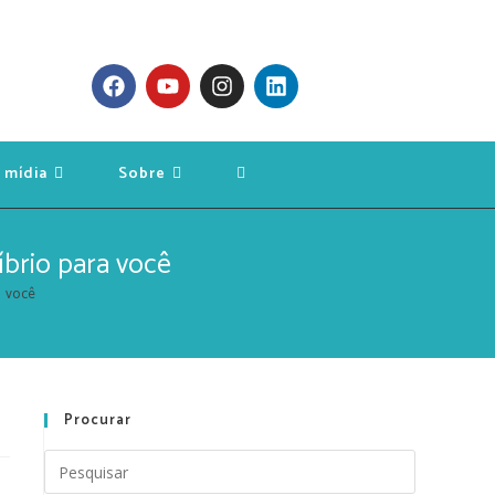
 mídia
Sobre
íbrio para você
a você
Procurar