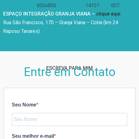
ESPAÇO INTEGRAÇÃO GRANJA VIANA –
clique aqui
Rua São Francisco, 170 – Granja Viana – Cotia (km 24
Raposo Tavares)
Entre em Contato
ESCREVA PARA MIM
Seu Nome
Seu melhor e-mail