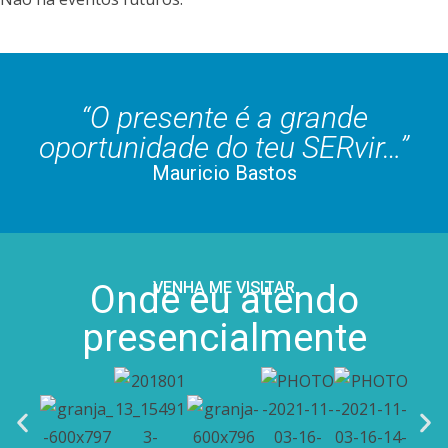
“O presente é a grande
oportunidade do teu SERvir…”
Mauricio Bastos
Onde eu atendo
VENHA ME VISITAR
presencialmente