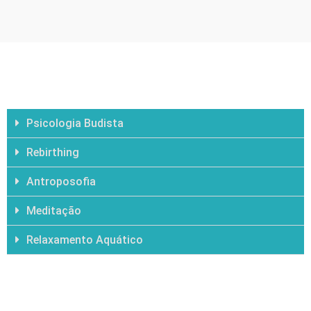
EXPERIÊNCIA
Meus Métodos
Psicologia Budista
Rebirthing
Antroposofia
Meditação
Relaxamento Aquático
O QUE EU TRATO
Prática
DORES CRÔNICAS