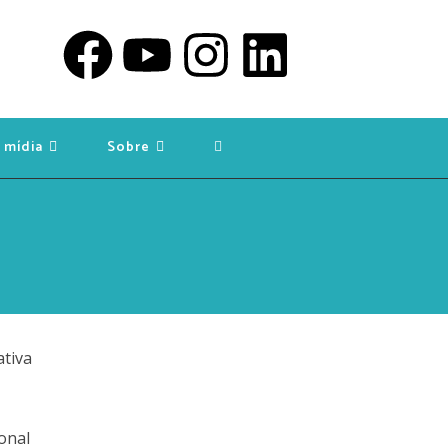
 mídia
Sobre
onal