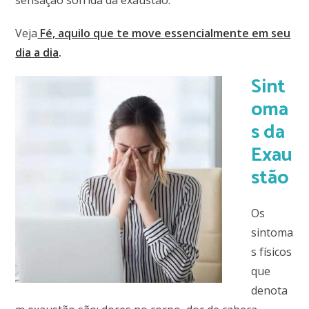
sensação sofrida da exaustão.
Veja
Fé, aquilo que te move essencialmente em seu
dia a dia
.
Sint
oma
s da
Exau
stão
Os
sintoma
s físicos
que
denota