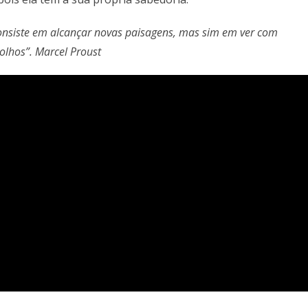
nsiste em alcançar novas paisagens, mas sim em ver com
olhos”.
Marcel Proust