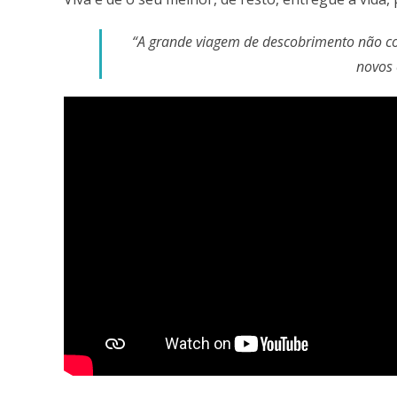
“A grande viagem de descobrimento não co
novos 