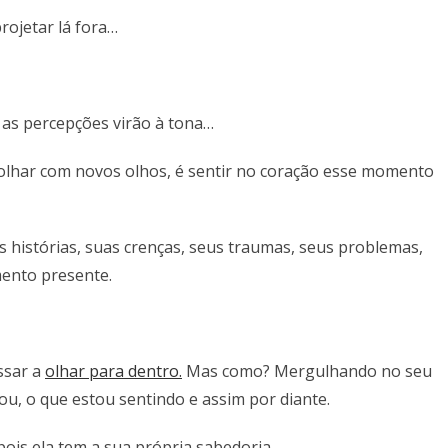
rojetar lá fora…
 as percepções virão à tona…
r olhar com novos olhos, é sentir no coração esse momento
 histórias, suas crenças, seus traumas, seus problemas,
ento presente.
ssar a
olhar para dentro.
Mas como? Mergulhando no seu
tou, o que estou sentindo e assim por diante.
 pois ela tem a sua própria sabedoria.