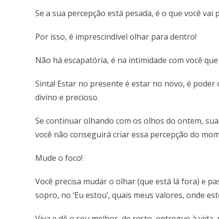
Se a sua percepção está pesada, é o que você vai p
Por isso, é imprescindível olhar para dentro!
Não há escapatória, é na intimidade com você que
Sinta! Estar no presente é estar no novo, é pode
divino e precioso.
Se continuar olhando com os olhos do ontem, suas
você não conseguirá criar essa percepção do mom
Mude o foco!
Você precisa mudar o olhar (que está lá fora) e pa
sopro, no ‘Eu estou’, quais meus valores, onde es
Viva e dê o seu melhor, de resto, entregue à vida,